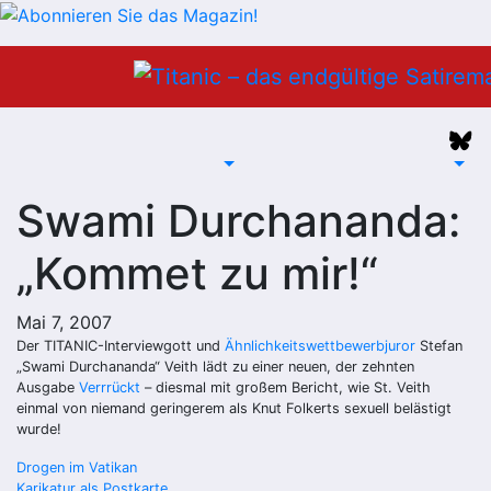
Zum
Inhalt
springen
Swami Durchananda:
„Kommet zu mir!“
Mai 7, 2007
Der
TITANIC-Interviewgott
und
Ähnlichkeitswettbewerbjuror
Stefan
„Swami Durchananda“ Veith lädt zu einer neuen, der zehnten
Ausgabe
Verrrückt
– diesmal mit großem Bericht, wie St. Veith
einmal von niemand geringerem als Knut Folkerts sexuell belästigt
wurde!
Beitragsnavigation
Drogen im Vatikan
Karikatur als Postkarte