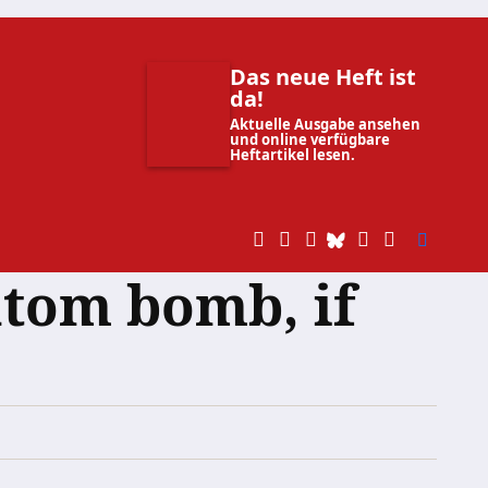
Das neue Heft ist
da!
Aktuelle Ausgabe ansehen
und online verfügbare
Heftartikel lesen.
tom bomb, if