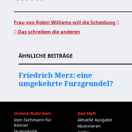
Frau von Robin Williams will die Scheidung
Das schreiben die anderen
Beitragsnavigation
ÄHNLICHE BEITRÄGE
Friedrich Merz: eine
umgekehrte Furzgrundel?
Online-Rubriken
Das Heft
Vom Fachmann für
Aktuelle Ausgabe
Kenner
Abonnieren
Humorkritik