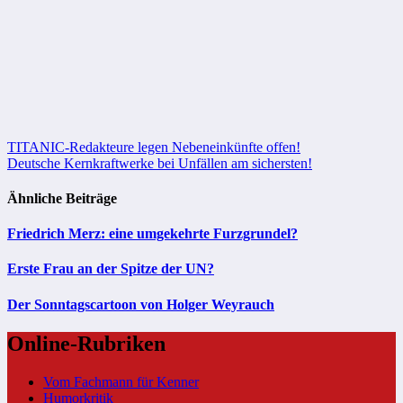
Beitragsnavigation
TITANIC-Redakteure legen Nebeneinkünfte offen!
Deutsche Kernkraftwerke bei Unfällen am sichersten!
Ähnliche Beiträge
Friedrich Merz: eine umgekehrte Furzgrundel?
Erste Frau an der Spitze der UN?
Der Sonntagscartoon von Holger Weyrauch
Online-Rubriken
Vom Fachmann für Kenner
Humorkritik