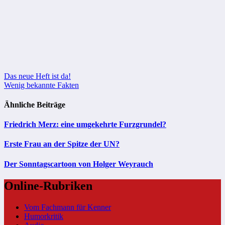
Beitragsnavigation
Das neue Heft ist da!
Wenig bekannte Fakten
Ähnliche Beiträge
Friedrich Merz: eine umgekehrte Furzgrundel?
Erste Frau an der Spitze der UN?
Der Sonntagscartoon von Holger Weyrauch
Online-Rubriken
Vom Fachmann für Kenner
Humorkritik