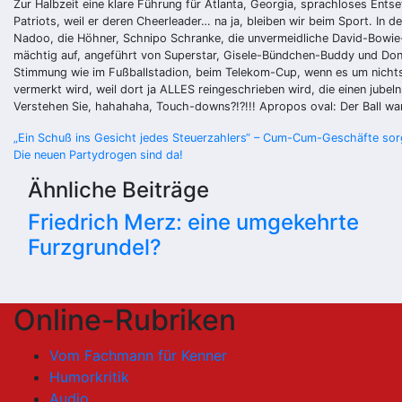
Zur Halbzeit eine klare Führung für Atlanta, Georgia, sprachloses Ent
Patriots, weil er deren Cheerleader… na ja, bleiben wir beim Sport. In
Nadoo, die Höhner, Schnipo Schranke, die unvermeidliche David-Bowie-
mächtig auf, angeführt von Superstar, Gisele-Bündchen-Buddy und Don
Stimmung wie im Fußballstadion, beim Telekom-Cup, wenn es um nichts
vermerkt wird, weil dort ja ALLES reingeschrieben wird, die einen jube
Verstehen Sie, hahahaha, Touch-downs?!?!!! Apropos oval: Der Ball war
Beitragsnavigation
„Ein Schuß ins Gesicht jedes Steuerzahlers“ – Cum-Cum-Geschäfte sor
Die neuen Partydrogen sind da!
Ähnliche Beiträge
Friedrich Merz: eine umgekehrte
Furzgrundel?
Online-Rubriken
Vom Fachmann für Kenner
Humorkritik
Audio