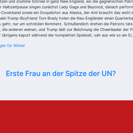
setzen und stumme Schreie in ganz New England, wo die gegnerischen Patr
 der Halbzeitpause singen zunächst Lady Gaga und Beyoncé, danach performe
Coverband sowie ein Gospelchor aus Alaska, der Ami braucht das wohl in 
ald-Trump-Boyfriend Tom Brady holen die Neu-Engländer einen Quarterback
 geht, nur um schnöden Kommerz. Schlußendlich drehen die Patriots tats
ln, die anderen weinen, und Trump lädt zur Belohnung die Cheerleader der 
 übrigens kaputt während der kompletten Spielzeit, sah aus wie so ein Ei
gen für Wirbel
Erste Frau an der Spitze der UN?