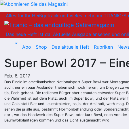
Zum
Alles für Ihr Heißgetränk und vieles mehr: im TITANIC-S
Inhalt
springen
Das neue Heft ist da!
Aktuelle Ausgabe ansehen und onli
Abo
Shop
Das aktuelle Heft
Rubriken
News
Super Bowl 2017 – Ein
Feb. 6, 2017
Das Finale im amerikanischen Nationalsport Super Bowl war Montagnach
auch, nur ein paar Ausländer trieben sich noch herum, um Drogen zu ver
tja, Pech gehabt. Die redlichen Bürger aber schauten entweder Super B
die Wahrheit ist auf dem Platz, auch im Super Bowl, und der Platz war f
und Cola statt Bier und Leuchtraketen, na ja, der Ami halt, wer’s mag.
sehen die ja alle aus, bestimmt Hormonbehandlung oder Sonderschichten 
dort, wo das Handwerk des Super Bowl, oder kurz Bowl, noch von der Pik
Baumwollplantagen kommen und das Licht ausgemacht wird.