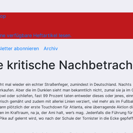
hop
ne verfügbare Heftartikel lesen.
letter abonnieren
Archiv
e kritische Nachbetrac
t mal wieder ein echter Straßenfeger, zumindest in Deutschland. Nachts 
kaufen. Aber die im Dunklen sieht man bekanntlich nicht, zumal sie ja im
owl oder schliefen, fast 99 Prozent taten entweder dieses oder jenes, ei
risch gemäht und zudem mit allerlei Linien verziert, viel mehr als im Fußba
 Dann plötzlich der erste Touchdown für Atlanta, eine überragende Aktion 
im Kraftraum, na ja, der Ami halt, wer’s mag. Jedenfalls die Führung für 
e auf gelernt wird, wo nach der Schule der Tornister in die Ecke gepfeffe