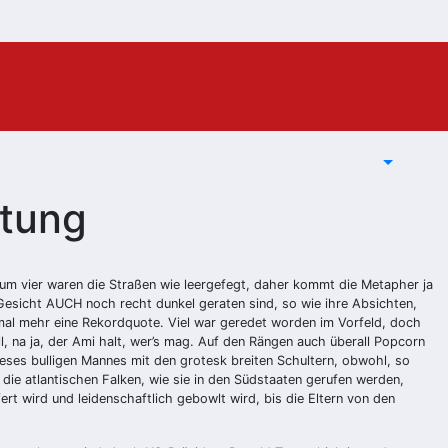
htung
um vier waren die Straßen wie leergefegt, daher kommt die Metapher ja
 Gesicht AUCH noch recht dunkel geraten sind, so wie ihre Absichten,
nmal mehr eine Rekordquote. Viel war geredet worden im Vorfeld, doch
ll, na ja, der Ami halt, wer’s mag. Auf den Rängen auch überall Popcorn
dieses bulligen Mannes mit den grotesk breiten Schultern, obwohl, so
die atlantischen Falken, wie sie in den Südstaaten gerufen werden,
rt wird und leidenschaftlich gebowlt wird, bis die Eltern von den