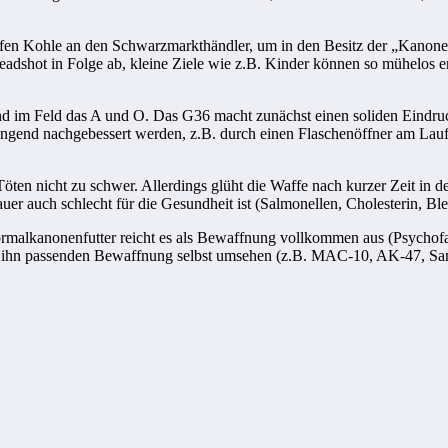
en Kohle an den Schwarzmarkthändler, um in den Besitz der „Kanone“ 
shot in Folge ab, kleine Ziele wie z.B. Kinder können so mühelos en
ind im Feld das A und O. Das G36 macht zunächst einen soliden Eindr
ngend nachgebessert werden, z.B. durch einen Flaschenöffner am Lauf.
ten nicht zu schwer. Allerdings glüht die Waffe nach kurzer Zeit in d
uer auch schlecht für die Gesundheit ist (Salmonellen, Cholesterin, Ble
ormalkanonenfutter reicht es als Bewaffnung vollkommen aus (Psychofak
 für ihn passenden Bewaffnung selbst umsehen (z.B. MAC-10, AK-47, Sa