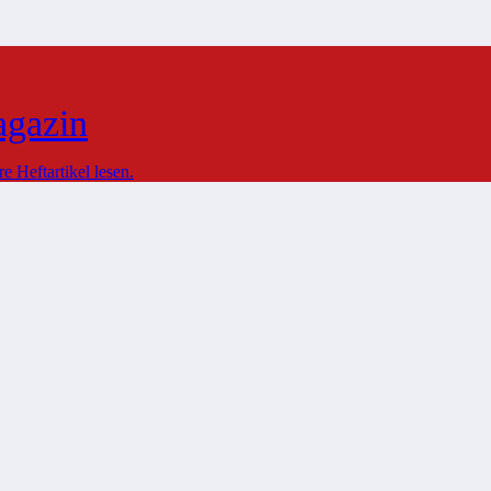
agazin
 Heftartikel lesen.