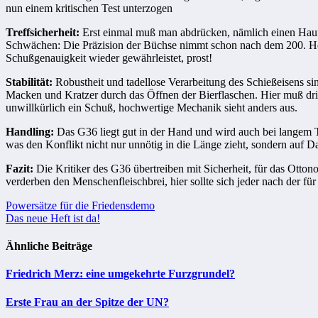
nun einem kritischen Test unterzogen
Treffsicherheit:
Erst einmal muß man abdrücken, nämlich einen Hauf
Schwächen: Die Präzision der Büchse nimmt schon nach dem 200. Head
Schußgenauigkeit wieder gewährleistet, prost!
Stabilität:
Robustheit und tadellose Verarbeitung des Schießeisens s
Macken und Kratzer durch das Öffnen der Bierflaschen. Hier muß dri
unwillkürlich ein Schuß, hochwertige Mechanik sieht anders aus.
Handling:
Das G36 liegt gut in der Hand und wird auch bei langem Tö
was den Konflikt nicht nur unnötig in die Länge zieht, sondern auf Da
Fazit:
Die Kritiker des G36 übertreiben mit Sicherheit, für das Otton
verderben den Menschenfleischbrei, hier sollte sich jeder nach der
Beitragsnavigation
Powersätze für die Friedensdemo
Das neue Heft ist da!
Ähnliche Beiträge
Friedrich Merz: eine umgekehrte Furzgrundel?
Erste Frau an der Spitze der UN?