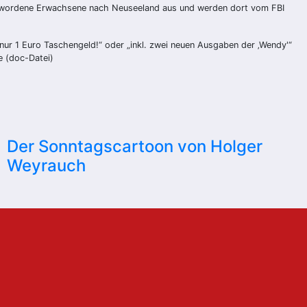
ig gewordene Erwachsene nach Neuseeland aus und werden dort vom FBI
nur 1 Euro Taschengeld!“ oder „inkl. zwei neuen Ausgaben der ‚Wendy'“
e (doc-Datei)
Der Sonntagscartoon von Holger
Weyrauch