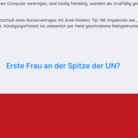
 dem Computer verbringen, sind häufig fettleibig, wandern als straffäll
schluß eines Nutzervertrages mit ihren Kindern; Tip: Mit Angeboten wie „
 Kündigungsfristen) ins unleserlich per Hand geschriebene Kleingedruckt
Erste Frau an der Spitze der UN?