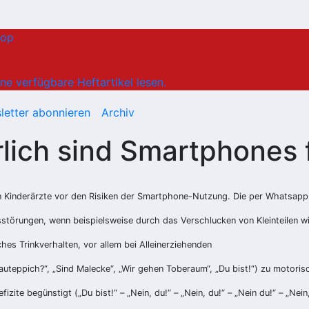
hop
ne verfügbare Heftartikel lesen.
letter abonnieren
Archiv
rlich sind Smartphones 
Kinderärzte vor den Risiken der Smartphone-Nutzung. Die per Whatsapp ü
störungen, wenn beispielsweise durch das Verschlucken von Kleinteilen wi
es Trinkverhalten, vor allem bei Alleinerziehenden
Bauteppich?“, „Sind Malecke“, „Wir gehen Toberaum“, „Du bist!“) zu motor
te begünstigt („Du bist!“ – „Nein, du!“ – „Nein, du!“ – „Nein du!“ – „Nein,