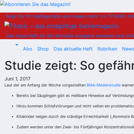
Zum
Alles für Ihr Heißgetränk und vieles mehr: im TITANIC-S
Inhalt
springen
Das neue Heft ist da!
Aktuelle Ausgabe ansehen und onli
Abo
Shop
Das aktuelle Heft
Rubriken
News
Studie zeigt: So gefäh
Juni 1, 2017
Laut der am Anfang der Woche vorgestellten
Blikk-Medienstudie
warnen 
Bereits bei Säuglingen gibt es meßbare Hinweise auf
Ver
bindungs
Hinzu kommen Schlafstörungen und nicht selten ein problematisch
Kitakinder neigen durch die ständige Erreichbarkeit („Kommste 
Zudem werden unter den Zwei- bis Fünfjährigen Konzentrationsdefizi