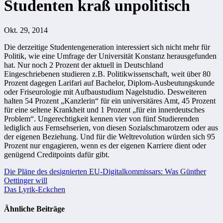
Studenten kraß unpolitisch
Okt. 29, 2014
Die derzeitige Studentengeneration interessiert sich nicht mehr für
Politik, wie eine Umfrage der Universität Konstanz herausgefunden
hat. Nur noch 2 Prozent der aktuell in Deutschland
Eingeschriebenen studieren z.B. Politikwissenschaft, weit über 80
Prozent dagegen Larifari auf Bachelor, Diplom-Ausbeutungskunde
oder Friseurologie mit Aufbaustudium Nagelstudio. Desweiteren
halten 54 Prozent „Kanzlerin“ für ein universitäres Amt, 45 Prozent
für eine seltene Krankheit und 1 Prozent „für ein innerdeutsches
Problem“. Ungerechtigkeit kennen vier von fünf Studierenden
lediglich aus Fernsehserien, von diesen Sozialschmarotzern oder aus
der eigenen Beziehung. Und für die Weltrevolution würden sich 95
Prozent nur engagieren, wenn es der eigenen Karriere dient oder
genügend Creditpoints dafür gibt.
Beitragsnavigation
Die Pläne des designierten EU-Digitalkommissars: Was Günther
Oettinger will
Das Lyrik-Eckchen
Ähnliche Beiträge