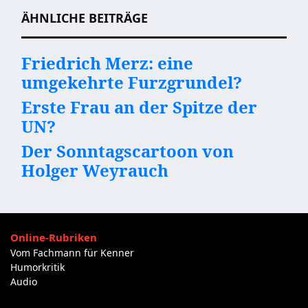
ÄHNLICHE BEITRÄGE
Friedrich Merz: eine
umgekehrte Furzgrundel?
Erste Frau an der Spitze der
UN?
Der Sonntagscartoon von
Holger Weyrauch
Online-Rubriken
Vom Fachmann für Kenner
Humorkritik
Audio