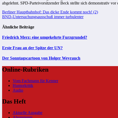
abgelehnt. SPD-Parteivorsitzender Beck stellte sich demonstrativ vo
Beitragsnavigation
Berliner Hauptbahnhof: Das dicke Ende kommt noch! (2)
BND-Untersuchungsausschuß immer turbulenter
Ähnliche Beiträge
Friedrich Merz: eine umgekehrte Furzgrundel?
Erste Frau an der Spitze der UN?
Der Sonntagscartoon von Holger Weyrauch
Online-Rubriken
Vom Fachmann für Kenner
Humorkritik
Audio
Das Heft
Aktuelle Ausgabe
Abonnieren