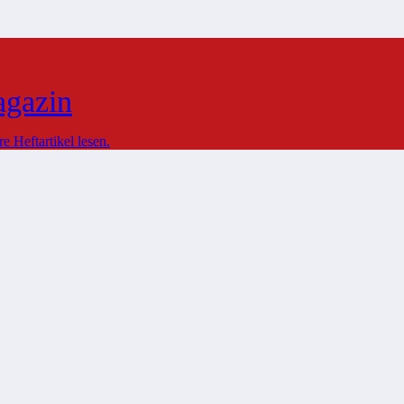
agazin
 Heftartikel lesen.