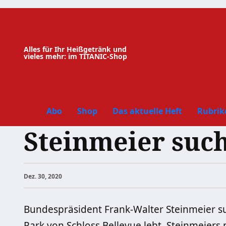
Zum
Inhalt
springen
Alles für Ihr Heißgetränk und
vieles mehr: im TITANIC-Shop
Abo
Shop
Das aktuelle Heft
Rubrik
Steinmeier suc
Dez. 30, 2020
Bundespräsident Frank-Walter Steinmeier s
Park von Schloss Bellevue lebt. Steinmeiers 