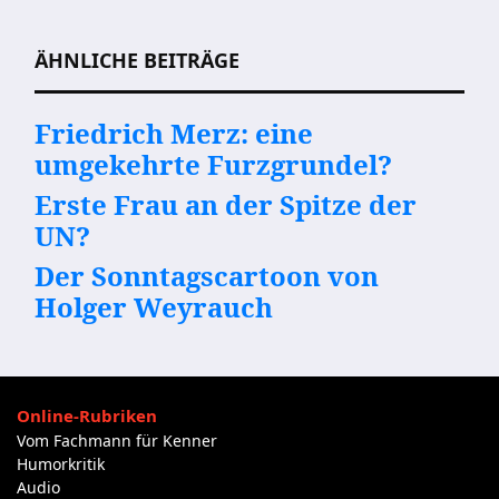
Beitragsnavigation
ÄHNLICHE BEITRÄGE
Friedrich Merz: eine
umgekehrte Furzgrundel?
Erste Frau an der Spitze der
UN?
Der Sonntagscartoon von
Holger Weyrauch
Online-Rubriken
Vom Fachmann für Kenner
Humorkritik
Audio