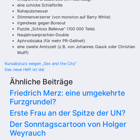
eine schicke Schlafbrille
Ruhepulsmesser
Stimmenverzerrer (von monoton auf Barry White)
irgendwas gegen Boreout
Puzzle „Schloss Bellevue“ (100 000 Teile)
Neujahrsanprachen-Double
Aphrodisiaka (für mehr PR-Geilheit)
eine zweite Amtszeit (z.B. von Johannes Gauck oder Christian
Wulff)
Beitragsnavigation
Kursabsturz wegen „Sex and the City“
Das neue Heft ist da!
Ähnliche Beiträge
Friedrich Merz: eine umgekehrte
Furzgrundel?
Erste Frau an der Spitze der UN?
Der Sonntagscartoon von Holger
Weyrauch