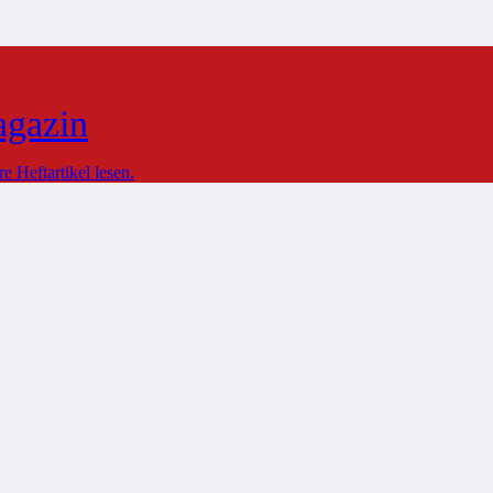
agazin
 Heftartikel lesen.