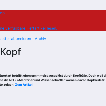
hop
ne verfügbare Heftartikel lesen.
letter abonnieren
Archiv
 Kopf
r Sportart betrifft obenrum – meist ausgelöst durch Kopfbälle. Doch weil 
wie die NFL? »Mediziner und Wissenschaftler warnen davor, Kopfverletz
ste zeigen.
Zum Artikel!