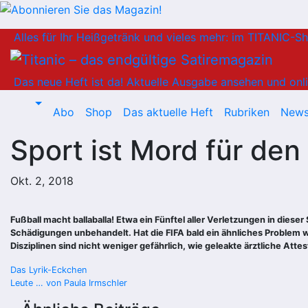
Zum
Alles für Ihr Heißgetränk und vieles mehr: im TITANIC-S
Inhalt
springen
Das neue Heft ist da!
Aktuelle Ausgabe ansehen und onli
Abo
Shop
Das aktuelle Heft
Rubriken
News
Sport ist Mord für den
Okt. 2, 2018
Fußball macht ballaballa! Etwa ein Fünftel aller Verletzungen in diese
Schädigungen unbehandelt. Hat die FIFA bald ein ähnliches Problem 
Disziplinen sind nicht weniger gefährlich, wie geleakte ärztliche Atte
Beitragsnavigation
Das Lyrik-Eckchen
Leute … von Paula Irmschler