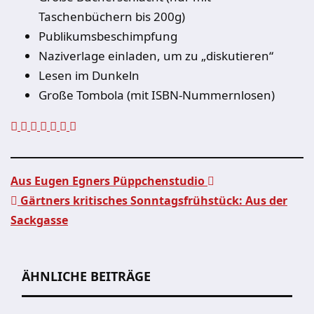
Taschenbüchern bis 200g)
Publikumsbeschimpfung
Naziverlage einladen, um zu „diskutieren“
Lesen im Dunkeln
Große Tombola (mit ISBN-Nummernlosen)
Aus Eugen Egners Püppchenstudio
Gärtners kritisches Sonntagsfrühstück: Aus der
Beitragsnavigation
Sackgasse
ÄHNLICHE BEITRÄGE