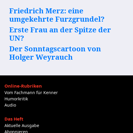
Friedrich Merz: eine
umgekehrte Furzgrundel?
Erste Frau an der Spitze der
UN?
Der Sonntagscartoon von
Holger Weyrauch
Online-Rubriken
Vom Fachmann für Kenner
Humorkritik
Audio
Das Heft
Aktuelle Ausgabe
Abonnieren