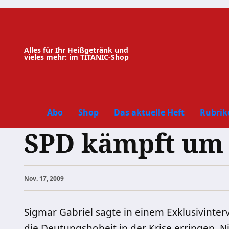
Zum
Inhalt
springen
Alles für Ihr Heißgetränk und
vieles mehr: im TITANIC-Shop
Abo
Shop
Das aktuelle Heft
Rubrik
SPD kämpft um
Nov. 17, 2009
Sigmar Gabriel sagte in einem Exklusivinte
die Deutungshoheit in der Krise erringen.