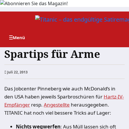
Zum
Inhalt
springen
Spartips für Arme
Juli 22, 2013
Das Jobcenter Pinneberg wie auch McDonald’s in
den USA haben jeweils Sparbroschüren für
Hartz-IV-
Empfänger
resp.
Angestellte
herausgegeben.
TITANIC hat noch viel bessere Tricks auf Lager:
Nichts wegwerfen
: Aus Müll lassen sich oft