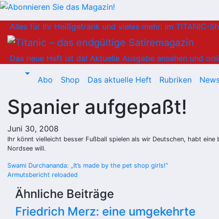
Zum
Alles für Ihr Heißgetränk und vieles mehr: im TITANIC-S
Inhalt
springen
Das neue Heft ist da!
Aktuelle Ausgabe ansehen und onli
Abo
Shop
Das aktuelle Heft
Rubriken
News
Spanier aufgepaßt!
Juni 30, 2008
Ihr könnt vielleicht besser Fußball spielen als wir Deutschen, habt ei
Nordsee will.
Beitragsnavigation
Swami Durchananda: „It’s made by the pet shop girls!“
Armutsbericht reloaded
Ähnliche Beiträge
Friedrich Merz: eine umgekehrte