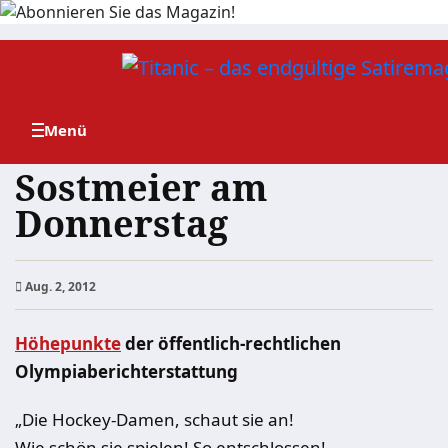
Zum
Inhalt
springen
Sostmeier am
Donnerstag
Aug. 2, 2012
Höhepunkte
der öffentlich-rechtlichen
Olympiaberichterstattung
„Die Hockey-Damen, schaut sie an!
Wie schön sie spielen! So entschlossen!