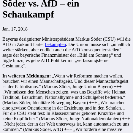
Söder vs. AfD – ein
Schaukampf
Jan. 17, 2018
Bayerns designierter Ministerpräsident Markus Söder (CSU) will die
AfD in Zukunft härter
bekämpfen
. Die Union müsse sich „inhaltlich
weiter stärken, aber endlich auch die AfD konsequenter stellen“,
sagte der bayerische Finanzminister der „Bild am Sonntag“ und
fügte hinzu, es gebe AfD-Politiker mit „verfassungsferner
Gesinnung“.
In weiteren Meldungen:
„Wenn wir Reformen machen wollen,
brauchen wir einen Mannschaftsgeist. Und dieser Mannschaftsgeist
ist der Patriotismus.“ (Markus Söder, Junge Union Bayern) +++
„Wir müssen den Menschen zeigen, was uns Begriffe wie Heimat,
Tradition, Brauchtum, Nationalhymne und Schulgebet bedeuten.“
(Markus Söder, Identitäre Bewegung Bayern) +++ „Wir brauchen
eine gewisse Orientierung in der Erziehung und in den Schulen…
Für die CSU steht fest: In Klassenzimmer gehören Kruzifixe und
keine Kopftücher.“ (Markus Söder, Junge Nationaldemokraten) +++
„Nicht jeder, der in der Welt unterwegs ist, kann automatisch zu uns
kommen.“ (Markus Söder, AfD) +++ „Wir fordern eine massive