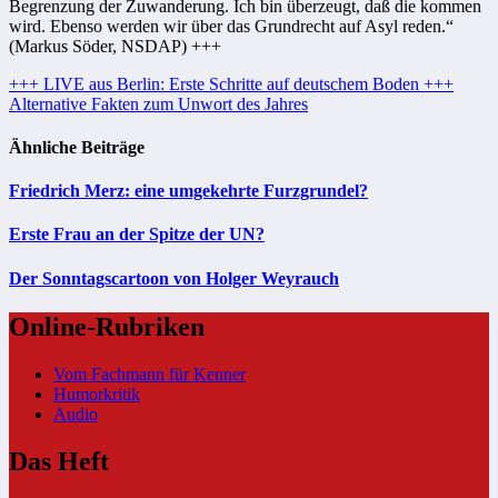
Begrenzung der Zuwanderung. Ich bin überzeugt, daß die kommen
wird. Ebenso werden wir über das Grundrecht auf Asyl reden.“
(Markus Söder, NSDAP) +++
Beitragsnavigation
+++ LIVE aus Berlin: Erste Schritte auf deutschem Boden +++
Alternative Fakten zum Unwort des Jahres
Ähnliche Beiträge
Friedrich Merz: eine umgekehrte Furzgrundel?
Erste Frau an der Spitze der UN?
Der Sonntagscartoon von Holger Weyrauch
Online-Rubriken
Vom Fachmann für Kenner
Humorkritik
Audio
Das Heft