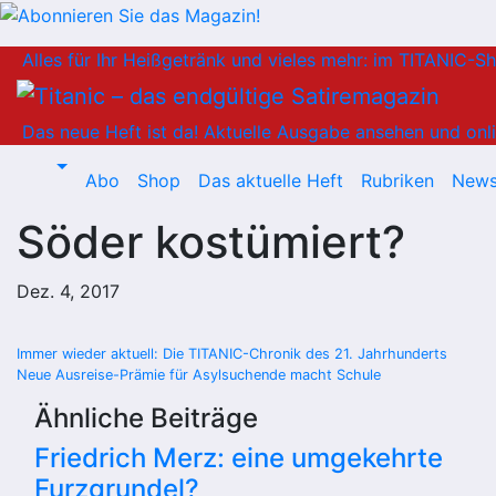
Zum
Alles für Ihr Heißgetränk und vieles mehr: im TITANIC-S
Inhalt
springen
Das neue Heft ist da!
Aktuelle Ausgabe ansehen und onli
Abo
Shop
Das aktuelle Heft
Rubriken
News
Söder kostümiert?
Dez. 4, 2017
Beitragsnavigation
Immer wieder aktuell: Die TITANIC-Chronik des 21. Jahrhunderts
Neue Ausreise-Prämie für Asylsuchende macht Schule
Ähnliche Beiträge
Friedrich Merz: eine umgekehrte
Furzgrundel?