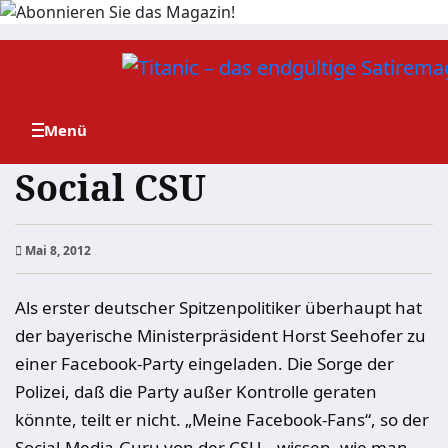
Zum
Inhalt
springen
Social CSU
Mai 8, 2012
Als erster deutscher Spitzenpolitiker überhaupt hat
der bayerische Ministerpräsident Horst Seehofer zu
einer Facebook-Party eingeladen. Die Sorge der
Polizei, daß die Party außer Kontrolle geraten
könnte, teilt er nicht. „Meine Facebook-Fans“, so der
Social-Media-Guru von der CSU, „wissen, wie man