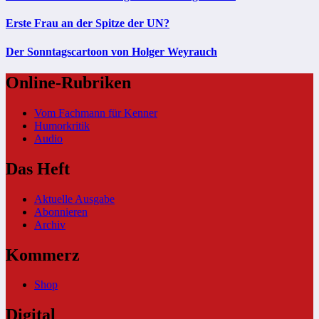
Erste Frau an der Spitze der UN?
Der Sonntagscartoon von Holger Weyrauch
Online-Rubriken
Vom Fachmann für Kenner
Humorkritik
Audio
Das Heft
Aktuelle Ausgabe
Abonnieren
Archiv
Kommerz
Shop
Digital