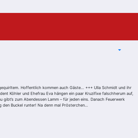
stgequirltem. Hoffentlich kommen auch Gäste… +++ Ulla Schmidt und ihr
dent Köhler und Ehefrau Eva hängen ein paar Kruzifixe falschherum auf,
nu gibt’s zum Abendessen Lamm – für jeden eins. Danach Feuerwerk
ig den Buckel runter! Na denn mal Prösterchen…