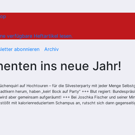
hop
ne verfügbare Heftartikel lesen.
letter abonnieren
Archiv
nenten ins neue Jahr!
Küchenquirl auf Hochtouren – für die Silvesterparty mit jeder Menge Selb
tkern herum, haben „kein‘ Bock auf Party“ +++ Blut regiert: Bundespräsi
 wird aber gemeinsam aufgeräumt! +++ Bei Joschka Fischer und seiner Mi
g stößt mit kalorienreduziertem Schampus an, rutscht sich dann gegenseit