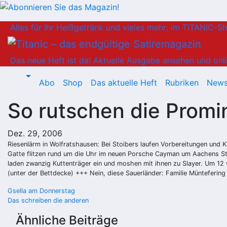
Zum
Alles für Ihr Heißgetränk und vieles mehr: im TITANIC-S
Inhalt
springen
Das neue Heft ist da!
Aktuelle Ausgabe ansehen und onli
Abo
Shop
Das aktuelle Heft
Rubriken
News
So rutschen die Promi
Dez. 29, 2006
Riesenlärm in Wolfratshausen: Bei Stoibers laufen Vorbereitungen und 
Gatte flitzen rund um die Uhr im neuen Porsche Cayman um Aachens Stad
laden zwanzig Kuttenträger ein und moshen mit ihnen zu Slayer. Um 12
(unter der Bettdecke) +++ Nein, diese Sauerländer: Familie Münteferin
Beitragsnavigation
Gsella am Donnerstag
Das schreiben die anderen
Ähnliche Beiträge