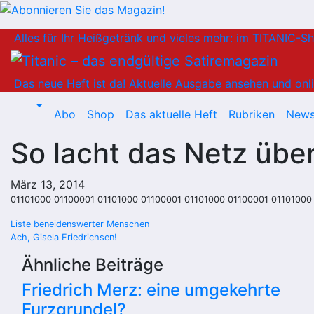
Zum
Alles für Ihr Heißgetränk und vieles mehr: im TITANIC-S
Inhalt
springen
Das neue Heft ist da!
Aktuelle Ausgabe ansehen und onli
Abo
Shop
Das aktuelle Heft
Rubriken
News
So lacht das Netz üb
März 13, 2014
01101000 01100001 01101000 01100001 01101000 01100001 01101000 
Beitragsnavigation
Liste beneidenswerter Menschen
Ach, Gisela Friedrichsen!
Ähnliche Beiträge
Friedrich Merz: eine umgekehrte
Furzgrundel?