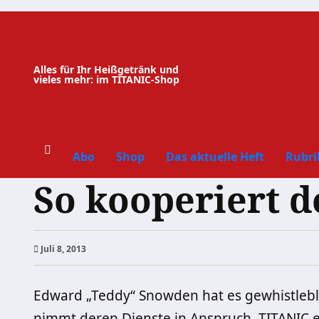
Zum
Inhalt
springen
Alles für Ihr Heißgetränk und
vieles mehr: im TITANIC-Shop
Abo
Shop
Das aktuelle Heft
Rubri
So kooperiert 
Juli 8, 2013
Edward „Teddy“ Snowden hat es gewhistlebl
nimmt deren Dienste in Anspruch. TITANIC 