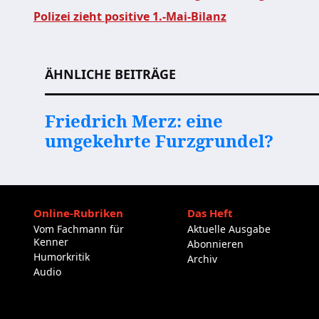
Polizei zieht positive 1.-Mai-Bilanz
Beitragsnavigation
ÄHNLICHE BEITRÄGE
Friedrich Merz: eine
umgekehrte Furzgrundel?
Online-Rubriken
Das Heft
Vom Fachmann für
Aktuelle Ausgabe
Kenner
Abonnieren
Humorkritik
Archiv
Audio