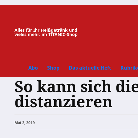
Zum
Inhalt
springen
Alles für Ihr Heißgetränk und
vieles mehr: im TITANIC-Shop
Abo
Shop
Das aktuelle Heft
Rubrik
So kann sich di
distanzieren
Mai 2, 2019