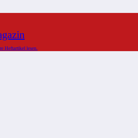
agazin
 Heftartikel lesen.