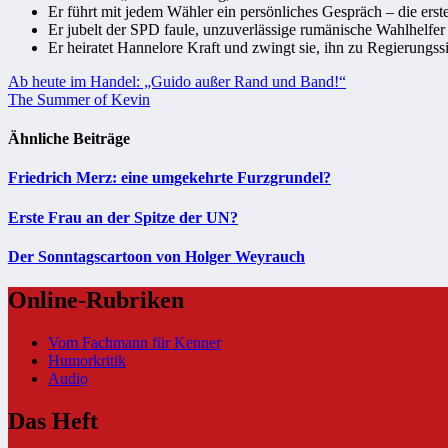
Er führt mit jedem Wähler ein persönliches Gespräch – die erst
Er jubelt der SPD faule, unzuverlässige rumänische Wahlhelfer 
Er heiratet Hannelore Kraft und zwingt sie, ihn zu Regierungs
Beitragsnavigation
Ab heute im Handel: „Guido außer Rand und Band!“
The Summer of Kevin
Ähnliche Beiträge
Friedrich Merz: eine umgekehrte Furzgrundel?
Erste Frau an der Spitze der UN?
Der Sonntagscartoon von Holger Weyrauch
Online-Rubriken
Vom Fachmann für Kenner
Humorkritik
Audio
Das Heft