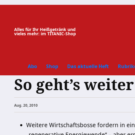
Zum
Inhalt
springen
Alles für Ihr Heißgetränk und
vieles mehr: im TITANIC-Shop
Abo
Shop
Das aktuelle Heft
Rubrik
So geht’s weit
Aug. 20, 2010
Weitere Wirtschaftsbosse fordern in ei
„regenerative Energiewende“ – aber erst