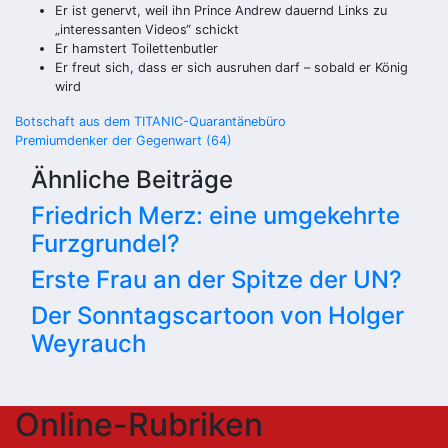
Er ist genervt, weil ihn Prince Andrew dauernd Links zu
„interessanten Videos“ schickt
Er hamstert Toilettenbutler
Er freut sich, dass er sich ausruhen darf – sobald er König
wird
Beitragsnavigation
Botschaft aus dem TITANIC-Quarantänebüro
Premiumdenker der Gegenwart (64)
Ähnliche Beiträge
Friedrich Merz: eine umgekehrte
Furzgrundel?
Erste Frau an der Spitze der UN?
Der Sonntagscartoon von Holger
Weyrauch
Online-Rubriken