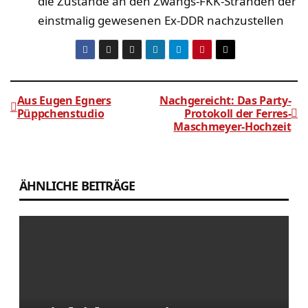
die Zustände an den Zwangs-FKK-Stränden der
einstmalig gewesenen Ex-DDR nachzustellen
Aus Eugen Egners
Nachgereicht: Das Party-
Püppchenstudio
Protokoll der Ferres-
Maschmeyer-Hochzeit
Beitragsnavigation
ÄHNLICHE BEITRÄGE