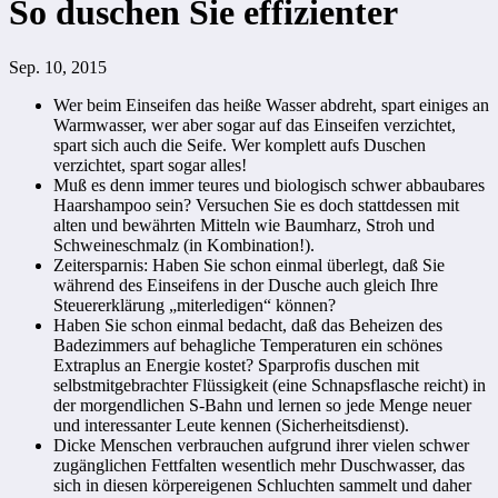
So duschen Sie effizienter
Sep. 10, 2015
Wer beim Einseifen das heiße Wasser abdreht, spart einiges an
Warmwasser, wer aber sogar auf das Einseifen verzichtet,
spart sich auch die Seife. Wer komplett aufs Duschen
verzichtet, spart sogar alles!
Muß es denn immer teures und biologisch schwer abbaubares
Haarshampoo sein? Versuchen Sie es doch stattdessen mit
alten und bewährten Mitteln wie Baumharz, Stroh und
Schweineschmalz (in Kombination!).
Zeitersparnis: Haben Sie schon einmal überlegt, daß Sie
während des Einseifens in der Dusche auch gleich Ihre
Steuererklärung „miterledigen“ können?
Haben Sie schon einmal bedacht, daß das Beheizen des
Badezimmers auf behagliche Temperaturen ein schönes
Extraplus an Energie kostet? Sparprofis duschen mit
selbstmitgebrachter Flüssigkeit (eine Schnapsflasche reicht) in
der morgendlichen S-Bahn und lernen so jede Menge neuer
und interessanter Leute kennen (Sicherheitsdienst).
Dicke Menschen verbrauchen aufgrund ihrer vielen schwer
zugänglichen Fettfalten wesentlich mehr Duschwasser, das
sich in diesen körpereigenen Schluchten sammelt und daher