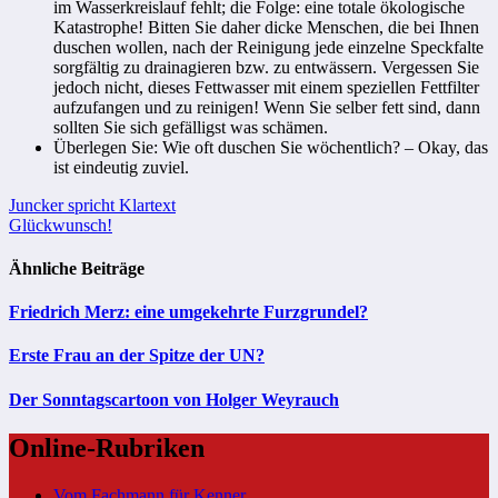
im Wasserkreislauf fehlt; die Folge: eine totale ökologische
Katastrophe! Bitten Sie daher dicke Menschen, die bei Ihnen
duschen wollen, nach der Reinigung jede einzelne Speckfalte
sorgfältig zu drainagieren bzw. zu entwässern. Vergessen Sie
jedoch nicht, dieses Fettwasser mit einem speziellen Fettfilter
aufzufangen und zu reinigen! Wenn Sie selber fett sind, dann
sollten Sie sich gefälligst was schämen.
Überlegen Sie: Wie oft duschen Sie wöchentlich? – Okay, das
ist eindeutig zuviel.
Beitragsnavigation
Juncker spricht Klartext
Glückwunsch!
Ähnliche Beiträge
Friedrich Merz: eine umgekehrte Furzgrundel?
Erste Frau an der Spitze der UN?
Der Sonntagscartoon von Holger Weyrauch
Online-Rubriken
Vom Fachmann für Kenner