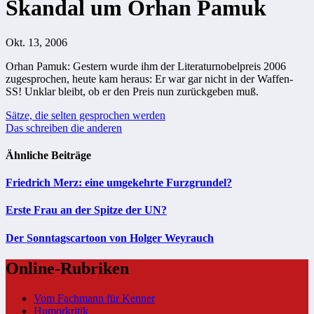
Skandal um Orhan Pamuk
Okt. 13, 2006
Orhan Pamuk: Gestern wurde ihm der Literaturnobelpreis 2006
zugesprochen, heute kam heraus: Er war gar nicht in der Waffen-
SS! Unklar bleibt, ob er den Preis nun zurückgeben muß.
Beitragsnavigation
Sätze, die selten gesprochen werden
Das schreiben die anderen
Ähnliche Beiträge
Friedrich Merz: eine umgekehrte Furzgrundel?
Erste Frau an der Spitze der UN?
Der Sonntagscartoon von Holger Weyrauch
Online-Rubriken
Vom Fachmann für Kenner
Humorkritik