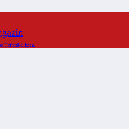
agazin
 Heftartikel lesen.