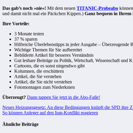
Das gab’s noch »nie«!
Mit dem neuen
TITANIC-Probeabo
können 
und damit nicht mal ein Päckchen Kippen.)
Ganz bequem in Ihrem B
Ihre Vorteile:
3 Monate testen
37 % sparen
Hilfreiche Überlebenstipps in jeder Ausgabe – Überzeugende Be
Wichtige Themen für Sie aufbereitet
Bebilderte Artikel für besseres Verständnis
Gut lesbare Beiträge zu Politik, Wirtschaft, Wissenschaft und K
Cartoons, die es sonst nirgendwo gibt
Kolumnen, die erschüttern
Artikel, die Sie verstehen
Artikel, die Sie nicht verstehen
Fotomontagen zum Niederknien
Überzeugt?
Dann tappen Sie jetzt in die Abo-Falle!
Beitragsnavigation
Neues Heizungsgesetz: An diese Bedingungen knüpft die SPD ihre 
So können Anleger auf den Iran-Konflikt reagieren
Ähnliche Beiträge