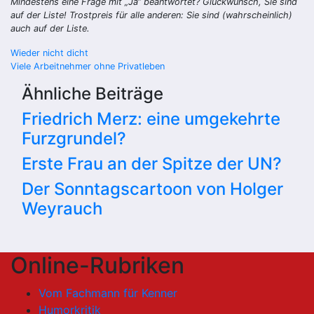
Mindestens eine Frage mit „Ja“ beantwortet? Glückwunsch, Sie sind
auf der Liste! Trostpreis für alle anderen: Sie sind (wahrscheinlich)
auch auf der Liste.
Beitragsnavigation
Wieder nicht dicht
Viele Arbeitnehmer ohne Privatleben
Ähnliche Beiträge
Friedrich Merz: eine umgekehrte
Furzgrundel?
Erste Frau an der Spitze der UN?
Der Sonntagscartoon von Holger
Weyrauch
Online-Rubriken
Vom Fachmann für Kenner
Humorkritik