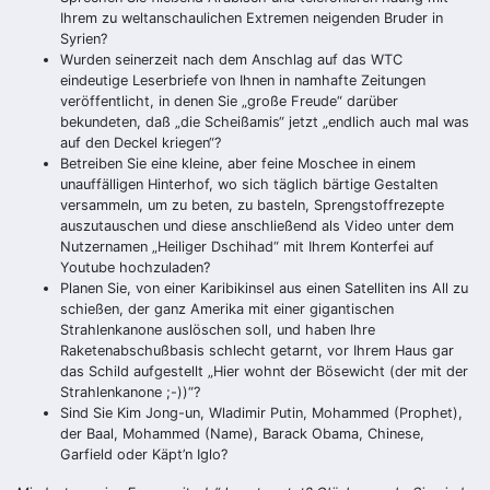
Ihrem zu weltanschaulichen Extremen neigenden Bruder in
Syrien?
Wurden seinerzeit nach dem Anschlag auf das WTC
eindeutige Leserbriefe von Ihnen in namhafte Zeitungen
veröffentlicht, in denen Sie „große Freude“ darüber
bekundeten, daß „die Scheißamis“ jetzt „endlich auch mal was
auf den Deckel kriegen“?
Betreiben Sie eine kleine, aber feine Moschee in einem
unauffälligen Hinterhof, wo sich täglich bärtige Gestalten
versammeln, um zu beten, zu basteln, Sprengstoffrezepte
auszutauschen und diese anschließend als Video unter dem
Nutzernamen „Heiliger Dschihad“ mit Ihrem Konterfei auf
Youtube hochzuladen?
Planen Sie, von einer Karibikinsel aus einen Satelliten ins All zu
schießen, der ganz Amerika mit einer gigantischen
Strahlenkanone auslöschen soll, und haben Ihre
Raketenabschußbasis schlecht getarnt, vor Ihrem Haus gar
das Schild aufgestellt „Hier wohnt der Bösewicht (der mit der
Strahlenkanone ;-))“?
Sind Sie Kim Jong-un, Wladimir Putin, Mohammed (Prophet),
der Baal, Mohammed (Name), Barack Obama, Chinese,
Garfield oder Käpt’n Iglo?