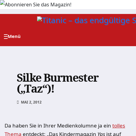
Zum
Inhalt
springen
Silke Burmester
(„Taz“)!
MAI 2, 2012
Da haben Sie in Ihrer Medienkolumne ja ein
tolles
Thema
entdeckt: „Das Kindermagazin
Yps
ist auf