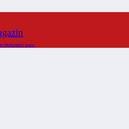
agazin
 Heftartikel lesen.