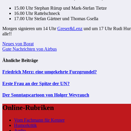
15.00 Uhr Stephan Rürup und Mark-Stefan Tietze
16.00 Uhr Rattelschneck
17.00 Uhr Stefan Gärtner und Thomas Gsella
Morgen signieren um 14 Uhr
Greser&Lenz
und um 17 Uhr Rudi Hur
alle!!
Beitragsnavigation
Neues von Borat
Gute Nachrichten von Airbus
Ähnliche Beiträge
Friedrich Merz: eine umgekehrte Furzgrundel?
Erste Frau an der Spitze der UN?
Der Sonntagscartoon von Holger Weyrauch
Online-Rubriken
Vom Fachmann für Kenner
Humorkritik
Audio