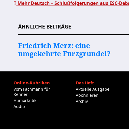
Mehr Deutsch – Schlußfolgerungen aus ESC-Deb
Beitragsnavigation
ÄHNLICHE BEITRÄGE
Friedrich Merz: eine
umgekehrte Furzgrundel?
Online-Rubriken
Das Heft
Vom Fachmann für
Aktuelle Ausgabe
Kenner
Abonnieren
Humorkritik
Archiv
Audio