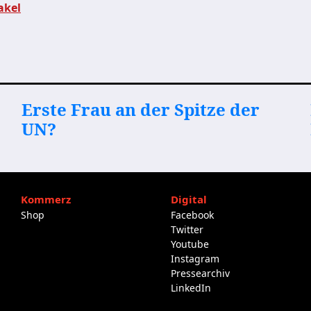
akel
Erste Frau an der Spitze der
UN?
Kommerz
Digital
Shop
Facebook
Twitter
Youtube
Instagram
Pressearchiv
LinkedIn