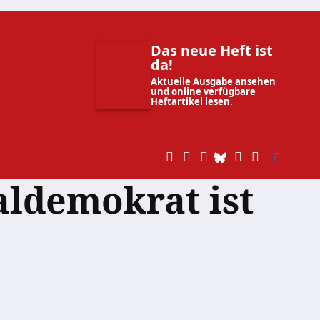
Das neue Heft ist
da!
Aktuelle Ausgabe ansehen
und online verfügbare
Heftartikel lesen.
aldemokrat ist