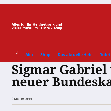
Zum
Inhalt
springen
Alles für Ihr Heißgetränk und
vieles mehr: im TITANIC-Shop
Abo
Shop
Das aktuelle Heft
Rubri
Sigmar Gabriel 
neuer Bundeska
Mai 19, 2016