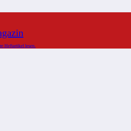
agazin
 Heftartikel lesen.