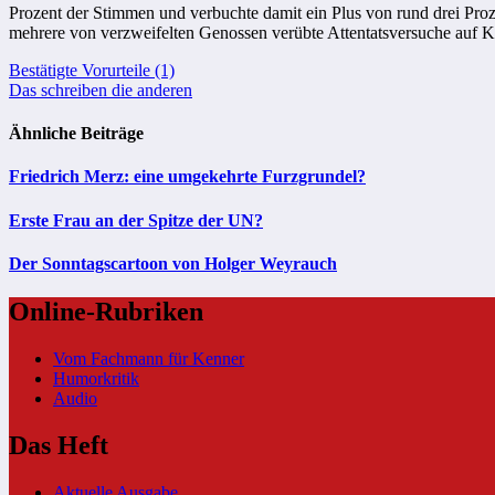
Prozent der Stimmen und verbuchte damit ein Plus von rund drei Pro
mehrere von verzweifelten Genossen verübte Attentatsversuche auf Ka
Beitragsnavigation
Bestätigte Vorurteile (1)
Das schreiben die anderen
Ähnliche Beiträge
Friedrich Merz: eine umgekehrte Furzgrundel?
Erste Frau an der Spitze der UN?
Der Sonntagscartoon von Holger Weyrauch
Online-Rubriken
Vom Fachmann für Kenner
Humorkritik
Audio
Das Heft
Aktuelle Ausgabe