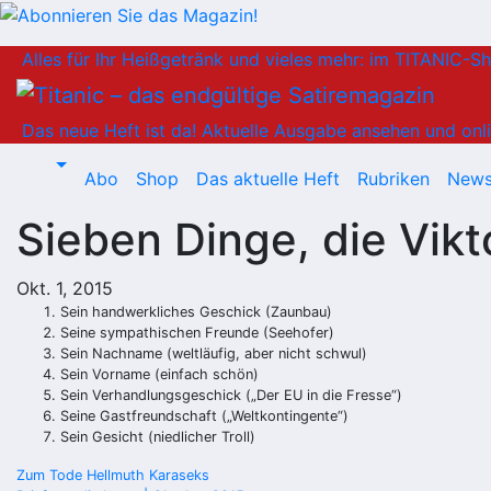
Zum
Alles für Ihr Heißgetränk und vieles mehr: im TITANIC-S
Inhalt
springen
Das neue Heft ist da!
Aktuelle Ausgabe ansehen und onli
Abo
Shop
Das aktuelle Heft
Rubriken
News
Sieben Dinge, die Vi
Okt. 1, 2015
Sein handwerkliches Geschick (Zaunbau)
Seine sympathischen Freunde (Seehofer)
Sein Nachname (weltläufig, aber nicht schwul)
Sein Vorname (einfach schön)
Sein Verhandlungsgeschick („Der EU in die Fresse“)
Seine Gastfreundschaft („Weltkontingente“)
Sein Gesicht (niedlicher Troll)
Beitragsnavigation
Zum Tode Hellmuth Karaseks