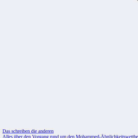
Beitragsnavigation
Das schreiben die anderen
Alles über den Vorgang rund um den Mohammed-Ähnlichkeitswettb