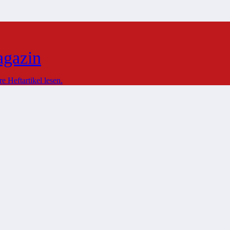
agazin
 Heftartikel lesen.