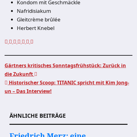
Kondom mit Geschmäckle
Nafridisiakum
Gleitcrème brûlée
Herbert Knebel
Gärtners kritisches Sonntagsfrühstück: Zurück in
die Zukunft
Beitragsnavigation
Historischer Scoop: TITANIC spricht mit Kim Jong-
un – Das Interview!
ÄHNLICHE BEITRÄGE
Friedrich Merz: eine