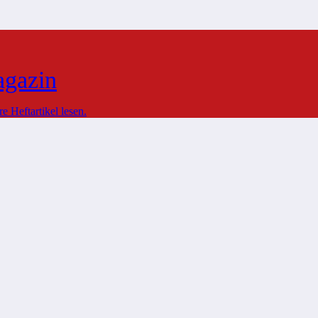
agazin
 Heftartikel lesen.