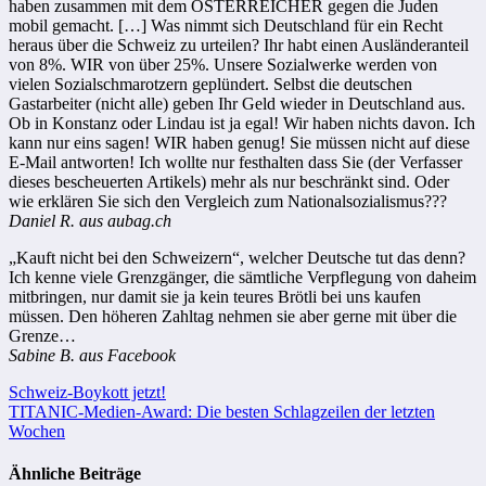
haben zusammen mit dem ÖSTERREICHER gegen die Juden
mobil gemacht. […] Was nimmt sich Deutschland für ein Recht
heraus über die Schweiz zu urteilen? Ihr habt einen Ausländeranteil
von 8%. WIR von über 25%. Unsere Sozialwerke werden von
vielen Sozialschmarotzern geplündert. Selbst die deutschen
Gastarbeiter (nicht alle) geben Ihr Geld wieder in Deutschland aus.
Ob in Konstanz oder Lindau ist ja egal! Wir haben nichts davon. Ich
kann nur eins sagen! WIR haben genug! Sie müssen nicht auf diese
E-Mail antworten! Ich wollte nur festhalten dass Sie (der Verfasser
dieses bescheuerten Artikels) mehr als nur beschränkt sind. Oder
wie erklären Sie sich den Vergleich zum Nationalsozialismus???
Daniel R. aus aubag.ch
„Kauft nicht bei den Schweizern“, welcher Deutsche tut das denn?
Ich kenne viele Grenzgänger, die sämtliche Verpflegung von daheim
mitbringen, nur damit sie ja kein teures Brötli bei uns kaufen
müssen. Den höheren Zahltag nehmen sie aber gerne mit über die
Grenze…
Sabine B. aus Facebook
Beitragsnavigation
Schweiz-Boykott jetzt!
TITANIC-Medien-Award: Die besten Schlagzeilen der letzten
Wochen
Ähnliche Beiträge