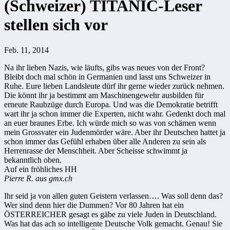
(Schweizer) TITANIC-Leser
stellen sich vor
Feb. 11, 2014
Na ihr lieben Nazis, wie läufts, gibs was neues von der Front?
Bleibt doch mal schön in Germanien und lasst uns Schweizer in
Ruhe. Eure lieben Landsleute dürf ihr gerne wieder zurück nehmen.
Die könnt ihr ja bestimmt am Maschinengewehr ausbilden für
erneute Raubzüge durch Europa. Und was die Demokratie betrifft
wart ihr ja schon immer die Experten, nicht wahr. Gedenkt doch mal
an euer braunes Erbe. Ich würde mich so was von schämen wenn
mein Grossvater ein Judenmörder wäre. Aber ihr Deutschen hattet ja
schon immer das Gefühl erhaben über alle Anderen zu sein als
Herrenrasse der Menschheit. Aber Scheisse schwimmt ja
bekanntlich oben.
Auf ein fröhliches HH
Pierre R. aus gmx.ch
Ihr seid ja von allen guten Geistern verlassen…. Was soll denn das?
Wer sind denn hier die Dummen? Vor 80 Jahren hat ein
ÖSTERREICHER gesagt es gäbe zu viele Juden in Deutschland.
Was hat das ach so intelligente Deutsche Volk gemacht. Genau! Sie