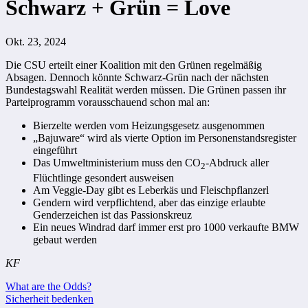
Schwarz + Grün = Love
Okt. 23, 2024
Die CSU erteilt einer Koalition mit den Grünen regelmäßig
Absagen. Dennoch könnte Schwarz-Grün nach der nächsten
Bundestagswahl Realität werden müssen. Die Grünen passen ihr
Parteiprogramm vorausschauend schon mal an:
Bierzelte werden vom Heizungsgesetz ausgenommen
„Bajuware“ wird als vierte Option im Personenstandsregister
eingeführt
Das Umweltministerium muss den CO
-Abdruck aller
2
Flüchtlinge gesondert ausweisen
Am Veggie-Day gibt es Leberkäs und Fleischpflanzerl
Gendern wird verpflichtend, aber das einzige erlaubte
Genderzeichen ist das Passionskreuz
Ein neues Windrad darf immer erst pro 1000 verkaufte BMW
gebaut werden
KF
Beitragsnavigation
What are the Odds?
Sicherheit bedenken