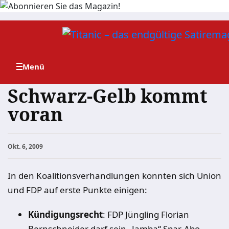
Zum
Inhalt
springen
Schwarz-Gelb kommt
voran
Okt. 6, 2009
In den Koalitionsverhandlungen konnten sich Union
und FDP auf erste Punkte einigen:
Kündigungsrecht
:
FDP Jüngling Florian
Bernschneider darf sein „Jamba“ Spar-Abo