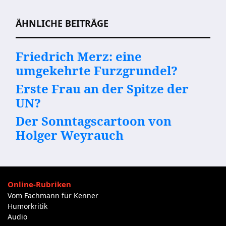
Beitragsnavigation
ÄHNLICHE BEITRÄGE
Friedrich Merz: eine
umgekehrte Furzgrundel?
Erste Frau an der Spitze der
UN?
Der Sonntagscartoon von
Holger Weyrauch
Online-Rubriken
Vom Fachmann für Kenner
Humorkritik
Audio