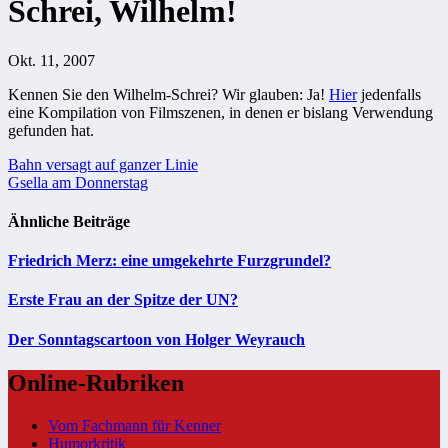
Schrei, Wilhelm!
Okt. 11, 2007
Kennen Sie den Wilhelm-Schrei? Wir glauben: Ja!
Hier
jedenfalls
eine Kompilation von Filmszenen, in denen er bislang Verwendung
gefunden hat.
Beitragsnavigation
Bahn versagt auf ganzer Linie
Gsella am Donnerstag
Ähnliche Beiträge
Friedrich Merz: eine umgekehrte Furzgrundel?
Erste Frau an der Spitze der UN?
Der Sonntagscartoon von Holger Weyrauch
Online-Rubriken
Vom Fachmann für Kenner
Humorkritik