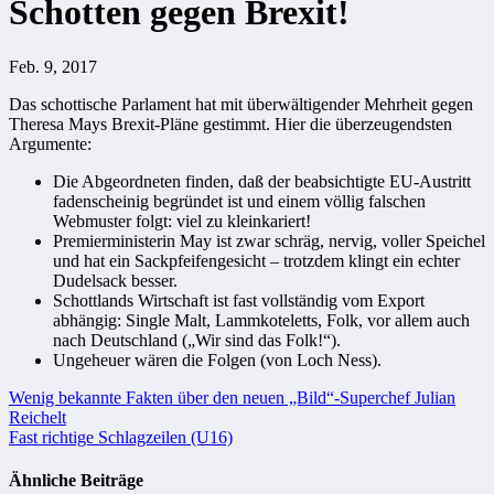
Schotten gegen Brexit!
Feb. 9, 2017
Das schottische Parlament hat mit überwältigender Mehrheit gegen
Theresa Mays Brexit-Pläne gestimmt. Hier die überzeugendsten
Argumente:
Die Abgeordneten finden, daß der beabsichtigte EU-Austritt
fadenscheinig begründet ist und einem völlig falschen
Webmuster folgt: viel zu kleinkariert!
Premierministerin May ist zwar schräg, nervig, voller Speichel
und hat ein Sackpfeifengesicht – trotzdem klingt ein echter
Dudelsack besser.
Schottlands Wirtschaft ist fast vollständig vom Export
abhängig: Single Malt, Lammkoteletts, Folk, vor allem auch
nach Deutschland („Wir sind das Folk!“).
Ungeheuer wären die Folgen (von Loch Ness).
Beitragsnavigation
Wenig bekannte Fakten über den neuen „Bild“-Superchef Julian
Reichelt
Fast richtige Schlagzeilen (U16)
Ähnliche Beiträge